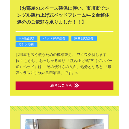
【お部屋のスペース確保に伴い、市川市でシ
ングル跳ね上げ式ベッドフレーム🛏️２台解体
処分のご依頼を承りました！！】
不用品回収
ベッド解体処分
家具回収処分
片付け整理
お部屋を広く使うための模様替え、
ワクワク🤗します
ね！
しかし、おっしゃる通り
「跳ね上げ式➿（ダンパー
式）ベッド」は、
その便利さの反面、処分となると
「最
強クラスに手強い💪🏻家具」です。<
続きはこちら