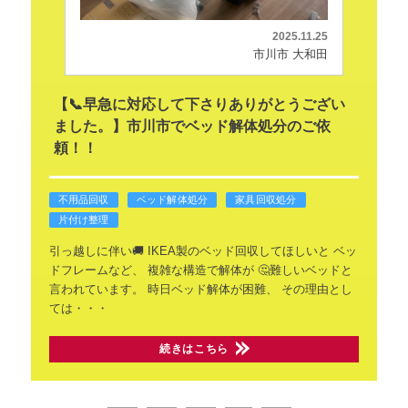
2025.11.25
市川市 大和田
【📞早急に対応して下さりありがとうござい
ました。】市川市でベッド解体処分のご依
頼！！
不用品回収
ベッド解体処分
家具回収処分
片付け整理
引っ越しに伴い🚚
IKEA製のベッド回収してほしいと
ベッ
ドフレームなど、
複雑な構造で解体が
🤔難しいベッドと
言われています。
時日ベッド解体が困難、
その理由とし
ては・・・
続きはこちら