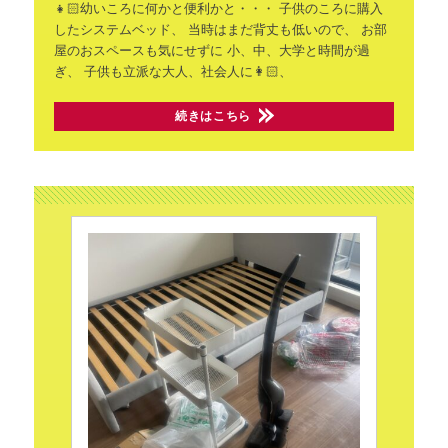
👧🏻幼いころに何かと便利かと・・・
子供のころに購入
したシステムベッド、
当時はまだ背丈も低いので、
お部
屋のおスペースも気にせずに
小、中、大学と時間が過
ぎ、
子供も立派な大人、社会人に👩🏻、
続きはこちら