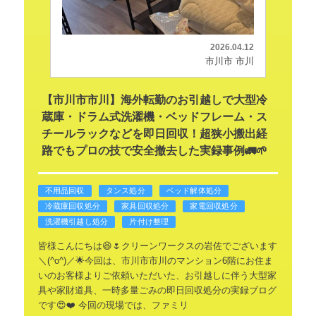
2026.04.12
市川市 市川
【市川市市川】海外転勤のお引越しで大型冷
蔵庫・ドラム式洗濯機・ベッドフレーム・ス
チールラックなどを即日回収！超狭小搬出経
路でもプロの技で安全撤去した実録事例🚛🌱
不用品回収
タンス処分
ベッド解体処分
冷蔵庫回収処分
家具回収処分
家電回収処分
洗濯機引越し処分
片付け整理
皆様こんにちは😆🌷クリーンワークスの岩佐でございます
＼(^o^)／🌟今回は、市川市市川のマンション6階にお住ま
いのお客様よりご依頼いただいた、お引越しに伴う大型家
具や家財道具、一時多量ごみの即日回収処分の実録ブログ
です😍❤️
今回の現場では、ファミリ