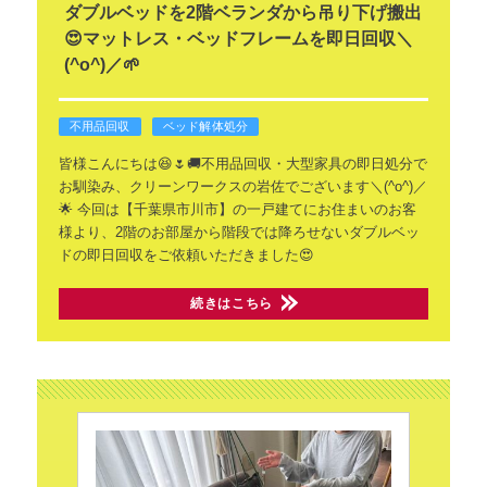
ダブルベッドを2階ベランダから吊り下げ搬出
😍マットレス・ベッドフレームを即日回収＼
(^o^)／🌱
不用品回収
ベッド解体処分
皆様こんにちは😆🌷🚚不用品回収・大型家具の即日処分で
お馴染み、クリーンワークスの岩佐でございます＼(^o^)／
🌟
今回は【千葉県市川市】の一戸建てにお住まいのお客
様より、2階のお部屋から階段では降ろせないダブルベッ
ドの即日回収をご依頼いただきました😍
続きはこちら