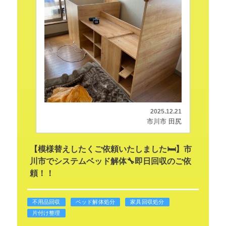
2025.12.21
市川市 田尻
【模様替えしたくご依頼いたしました🛏️】市
川市でシステムベッド解体🔧即日回収のご依
頼！！
不用品回収
ベッド解体処分
家具回収処分
片付け整理