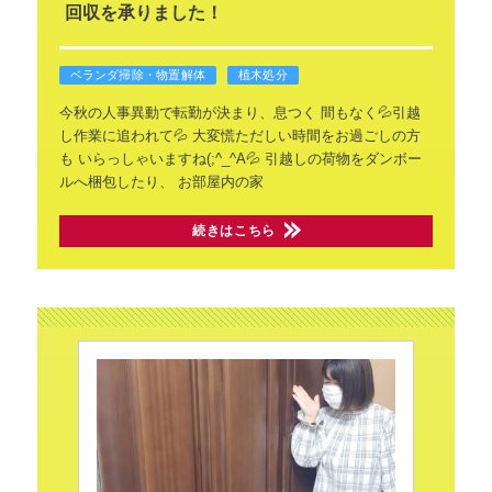
回収を承りました！
ベランダ掃除・物置解体
植木処分
今秋の人事異動で転勤が決まり、息つく
間もなく💦引越
し作業に追われて💦
大変慌ただしい時間をお過ごしの方
も
いらっしゃいますね(;^_^A💦
引越しの荷物をダンボー
ルへ梱包したり、
お部屋内の家
続きはこちら