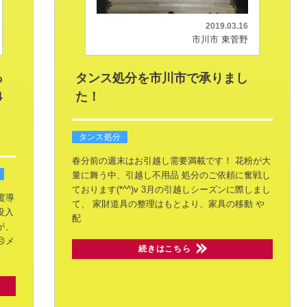
2019.03.16
市川市 東菅野
っ
タンス処分を市川市で承りまし
４
た！
タンス処分
春分前の週末はお引越し需要満載です！
花粉が大
量に舞う中、引越し不用品
処分のご依頼に奮戦し
ております(*^^)v
3月の引越しシーズンに際しまし
度導
て、
家財道具の整理はもとより、家具の移動
や
没入
配
が、
😣メ
続きはこちら