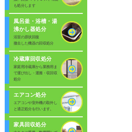
も処分します
風呂釜・浴槽・湯
沸かし器処分
浴室の原状回復
撤去した機器の回収処分
冷蔵庫回収処分
家庭用冷蔵庫から業務用ま
で運び出し・運搬・収回収
処分
エアコン処分
エアコンや室外機の取外し
と適正処分を行います。
家具回収処分