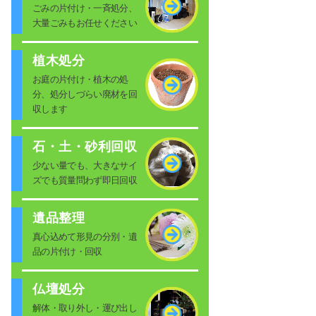
ごみの片付け・一斉処分、
大量ごみもお任せください
植木処分
お庭の片付け・植木の処
分、処分しづらい廃材を回
収します
石・土・砂利回収
少ない量でも、大きなサイ
ズでも質量問わず即日回収
遺品整理
真心込めて形見の分別・遺
品の片付け・回収
仏壇処分
解体・取り外し・運び出し