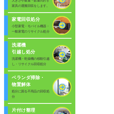
大きさや重量・数量問わず
家具の運搬回収をします。
家電回収処分
小型家電・モバイル機器・
一般家電のリサイクル処分
洗濯機
引越し処分
洗濯機・乾燥機の移動引越
し・リサイクル回収処分
ベランダ掃除・
物置解体
処分に困る不用品の回収処
分
片付け整理