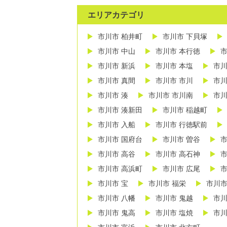
エリアカテゴリ
市川市 柏井町
市川市 下貝塚
市川市 中山
市川市 本行徳
市
市川市 新浜
市川市 本塩
市川
市川市 真間
市川市 市川
市川
市川市 湊
市川市 市川南
市川
市川市 湊新田
市川市 稲越町
市川市 入船
市川市 行徳駅前
市川市 国府台
市川市 曽谷
市
市川市 高谷
市川市 高石神
市
市川市 高浜町
市川市 広尾
市
市川市 宝
市川市 福栄
市川市
市川市 八幡
市川市 鬼越
市川
市川市 鬼高
市川市 塩焼
市川