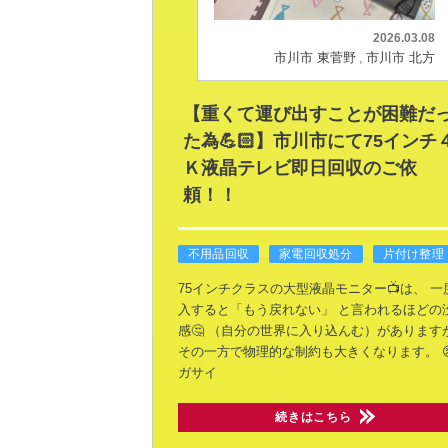
2026.03.08
市川市 東菅野
市川市 北方
【重くて運び出すことが困難だ
た為💪🏻】市川市にて75インチ
Ｋ液晶テレビ即日回収のご依
頼！！
不用品回収
家電回収処分
片付け整理
75インチクラスの大型液晶モニター📺は、
一
入すると「もう戻れない」
と言われるほどの
感🤔
（自分の世界に入り込んむ）があります
その一方で物理的な制約も大きくなります。
ガサイ
続きはこちら