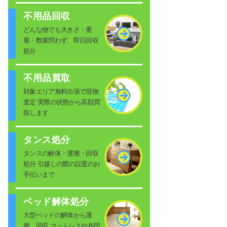
不用品回収
どんな物でも大きさ・重
量・数量問わず、即日回収
処分
不用品買取
対象エリア無料出張で現物
査定 実際の状態から高額買
取します
タンス処分
タンスの解体・運搬・回収
処分 引越しの際の設置のお
手伝いまで
ベッド解体処分
大型ベッドの解体から運
搬、回収 マットレスや布団