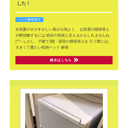
した！
ベッド解体処分
🌼初夏のすがすがしい風が心地よく、
お部屋の模様替え
や断捨離するには
絶好の気候と言えるかもしれませんね
(^^♪
しかし、戸建て2階・寝室の模様替えを
行う際には、
大きくて重たい収納ベッド
解体
続きはこちら