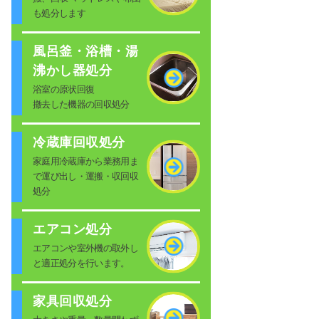
も処分します
風呂釜・浴槽・湯
沸かし器処分
浴室の原状回復
撤去した機器の回収処分
冷蔵庫回収処分
家庭用冷蔵庫から業務用ま
で運び出し・運搬・収回収
処分
エアコン処分
エアコンや室外機の取外し
と適正処分を行います。
家具回収処分