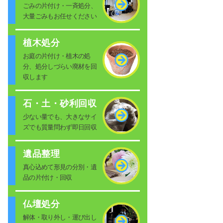
ごみの片付け・一斉処分、
大量ごみもお任せください
植木処分
お庭の片付け・植木の処
分、処分しづらい廃材を回
収します
石・土・砂利回収
少ない量でも、大きなサイ
ズでも質量問わず即日回収
遺品整理
真心込めて形見の分別・遺
品の片付け・回収
仏壇処分
解体・取り外し・運び出し