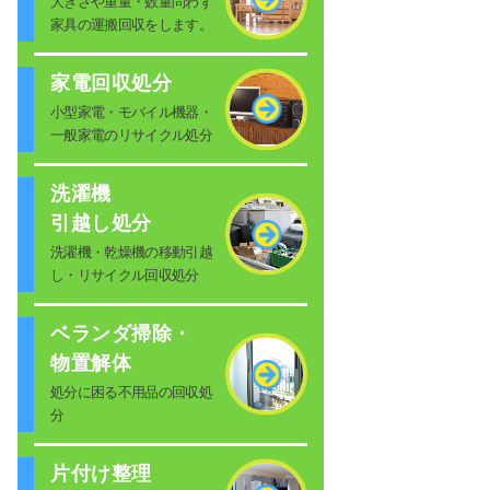
大きさや重量・数量問わず
家具の運搬回収をします。
家電回収処分
小型家電・モバイル機器・
一般家電のリサイクル処分
洗濯機
引越し処分
洗濯機・乾燥機の移動引越
し・リサイクル回収処分
ベランダ掃除・
物置解体
処分に困る不用品の回収処
分
片付け整理