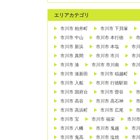
エリアカテゴリ
市川市 柏井町
市川市 下貝塚
市川市 中山
市川市 本行徳
市
市川市 新浜
市川市 本塩
市川
市川市 真間
市川市 市川
市川
市川市 湊
市川市 市川南
市川
市川市 湊新田
市川市 稲越町
市川市 入船
市川市 行徳駅前
市川市 国府台
市川市 曽谷
市
市川市 高谷
市川市 高石神
市
市川市 高浜町
市川市 広尾
市
市川市 宝
市川市 福栄
市川市
市川市 八幡
市川市 鬼越
市川
市川市 鬼高
市川市 塩焼
市川