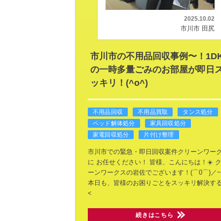
2025.10.02
市川市 田尻
市川市の不用品回収事例〜！1D
の一時多量ごみのお部屋が即日
ッキリ！(^o^)
不用品回収
不用品買取
タンス処分
ベッド解体処分
家具回収処分
家電回収処分
片付け整理
市川市での緊急・即日回収案件クリーンワー
に
お任せください！
皆様、こんにちは！☀️
ク
ーンワークスの岩佐でございます！(⌒0⌒)／~~
本日も、皆様のお困りごとをスッキリ解決す
<
続きはこちら