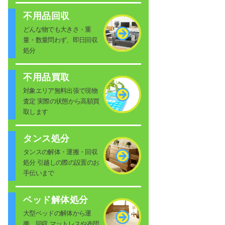
不用品回収
どんな物でも大きさ・重
量・数量問わず、即日回収
処分
不用品買取
対象エリア無料出張で現物
査定 実際の状態から高額買
取します
タンス処分
タンスの解体・運搬・回収
処分 引越しの際の設置のお
手伝いまで
ベッド解体処分
大型ベッドの解体から運
搬、回収 マットレスや布団