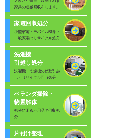
大きさや重量・数量問わず
家具の運搬回収をします。
家電回収処分
小型家電・モバイル機器・
一般家電のリサイクル処分
洗濯機
引越し処分
洗濯機・乾燥機の移動引越
し・リサイクル回収処分
ベランダ掃除・
物置解体
処分に困る不用品の回収処
分
片付け整理