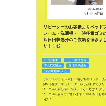
2025.10.12
市川市 南行徳
リピーターのお客様よりベッド
レーム・洗濯機・一時多量ゴミ
即日回収処分のご依頼を頂きま
た！！😃
不用品回収
ベッド解体処分
家具回収処分
家電回収処分
洗濯機引越し処分
【市川市 不用品回収】引越し後のベッド・洗
も即日解決！😊
リピーター様が証明するクリ
ワークスの安心感✨
皆様、こんにちは！
クリ
ワークスの岩佐でございます！🌞🌻
本日も元
っぱい