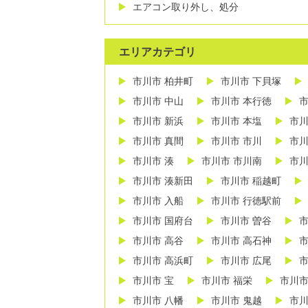
エアコン取り外し、処分
エリアカテゴリ
市川市 柏井町
市川市 下貝塚
市川市 中山
市川市 本行徳
市
市川市 新浜
市川市 本塩
市川
市川市 真間
市川市 市川
市川
市川市 湊
市川市 市川南
市川
市川市 湊新田
市川市 稲越町
市川市 入船
市川市 行徳駅前
市川市 国府台
市川市 曽谷
市
市川市 高谷
市川市 高石神
市
市川市 高浜町
市川市 広尾
市
市川市 宝
市川市 福栄
市川市
市川市 八幡
市川市 鬼越
市川