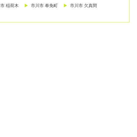
市 稲荷木
市川市 奉免町
市川市 欠真間