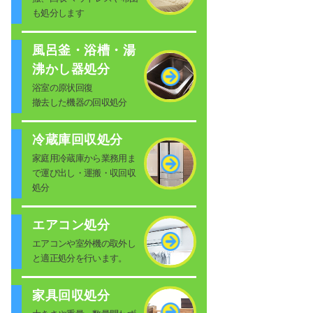
も処分します
風呂釜・浴槽・湯
沸かし器処分
浴室の原状回復
撤去した機器の回収処分
冷蔵庫回収処分
家庭用冷蔵庫から業務用ま
で運び出し・運搬・収回収
処分
エアコン処分
エアコンや室外機の取外し
と適正処分を行います。
家具回収処分