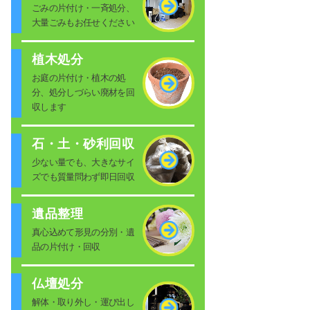
ごみの片付け・一斉処分、
大量ごみもお任せください
植木処分
お庭の片付け・植木の処
分、処分しづらい廃材を回
収します
石・土・砂利回収
少ない量でも、大きなサイ
ズでも質量問わず即日回収
遺品整理
真心込めて形見の分別・遺
品の片付け・回収
仏壇処分
解体・取り外し・運び出し