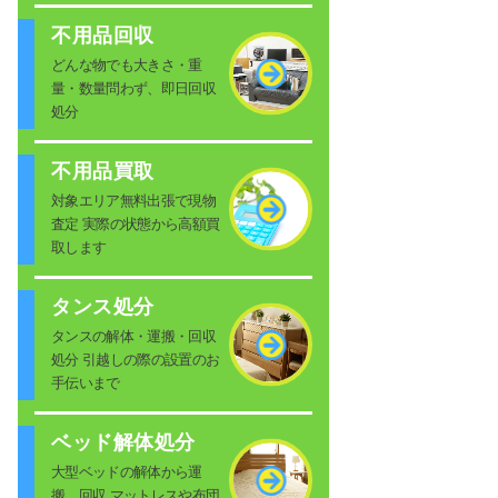
不用品回収
どんな物でも大きさ・重
量・数量問わず、即日回収
処分
不用品買取
対象エリア無料出張で現物
査定 実際の状態から高額買
取します
タンス処分
タンスの解体・運搬・回収
処分 引越しの際の設置のお
手伝いまで
ベッド解体処分
大型ベッドの解体から運
搬、回収 マットレスや布団