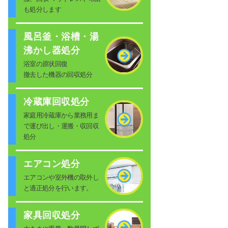
も処分します
風呂釜・浴槽・湯
沸かし器処分
浴室の原状回復
撤去した機器の回収処分
冷蔵庫回収処分
家庭用冷蔵庫から業務用ま
で運び出し・運搬・収回収
処分
エアコン処分
エアコンや室外機の取外し
と適正処分を行います。
家具回収処分