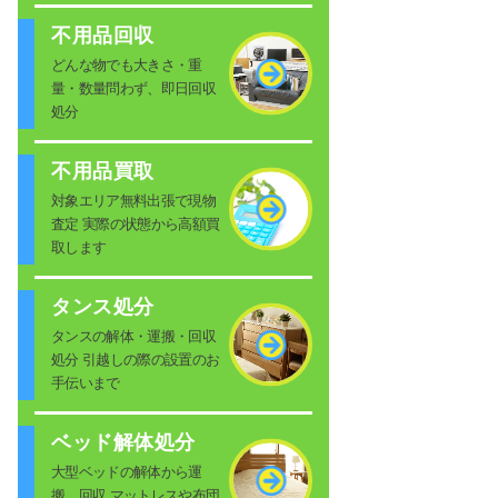
不用品回収
どんな物でも大きさ・重
量・数量問わず、即日回収
処分
不用品買取
対象エリア無料出張で現物
査定 実際の状態から高額買
取します
タンス処分
タンスの解体・運搬・回収
処分 引越しの際の設置のお
手伝いまで
ベッド解体処分
大型ベッドの解体から運
搬、回収 マットレスや布団