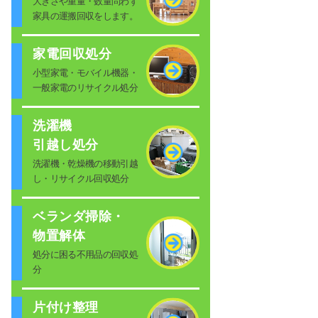
大きさや重量・数量問わず
家具の運搬回収をします。
家電回収処分
小型家電・モバイル機器・
一般家電のリサイクル処分
洗濯機
引越し処分
洗濯機・乾燥機の移動引越
し・リサイクル回収処分
ベランダ掃除・
物置解体
処分に困る不用品の回収処
分
片付け整理