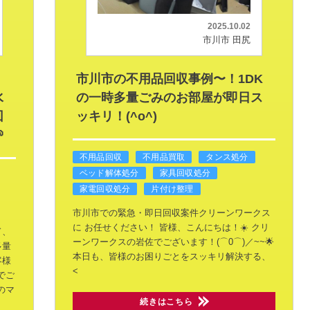
2025.10.02
市川市 田尻
・
市川市の不用品回収事例〜！1DK
水
の一時多量ごみのお部屋が即日ス
回
ッキリ！(^o^)

不用品回収
不用品買取
タンス処分
ベッド解体処分
家具回収処分
家電回収処分
片付け整理
市川市での緊急・即日回収案件クリーンワークス
に
お任せください！
皆様、こんにちは！☀️
クリ
ド、
ーンワークスの岩佐でございます！(⌒0⌒)／~~🌟
多量
本日も、皆様のお困りごとをスッキリ解決する、
客様
<
でご
のマ
続きはこちら