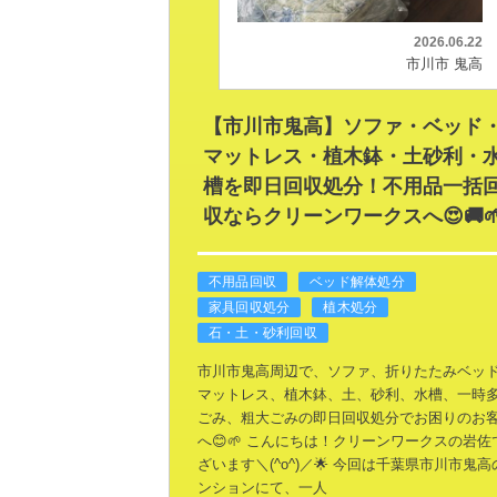
2026.06.22
市川市 鬼高
【市川市鬼高】ソファ・ベッド
マットレス・植木鉢・土砂利・
槽を即日回収処分！不用品一括
収ならクリーンワークスへ😍🚚
不用品回収
ベッド解体処分
家具回収処分
植木処分
石・土・砂利回収
市川市鬼高周辺で、ソファ、折りたたみベッ
マットレス、植木鉢、土、砂利、水槽、一時
ごみ、粗大ごみの即日回収処分でお困りのお
へ😊🌱 こんにちは！クリーンワークスの岩佐
ざいます＼(^o^)／🌟
今回は千葉県市川市鬼高
ンションにて、一人