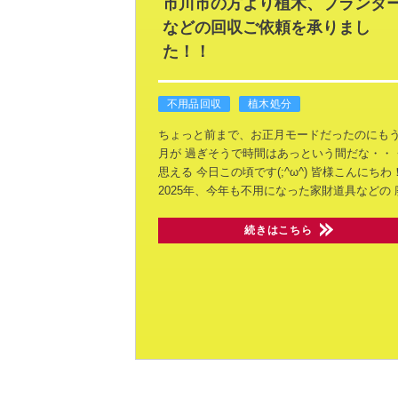
市川市の方より植木、プランタ
などの回収ご依頼を承りまし
た！！
不用品回収
植木処分
ちょっと前まで、お正月モードだったのにもう
月が
過ぎそうで時間はあっという間だな・・
思える
今日この頃です(;^ω^)
皆様こんにちわ
2025年、今年も不用になった家財道具などの
続きはこちら