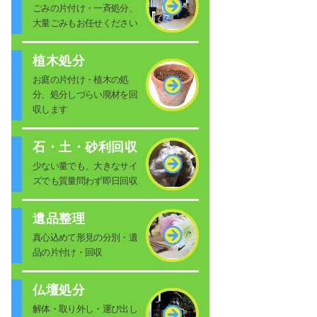
ごみの片付け・一斉処分、
大量ごみもお任せください
植木処分
お庭の片付け・植木の処
分、処分しづらい廃材を回
収します
石・土・砂利回収
少ない量でも、大きなサイ
ズでも質量問わず即日回収
遺品整理
真心込めて形見の分別・遺
品の片付け・回収
仏壇処分
解体・取り外し・運び出し