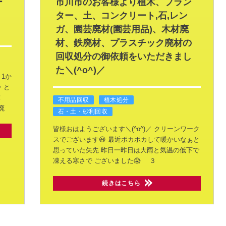
ー
市川市のお客様より植木、プラン
ター、土、コンクリート,石,レン
ガ、園芸廃材(園芸用品)、木材廃
材、鉄廃材、プラスチック廃材の
回収処分の御依頼をいただきまし
た＼(^o^)／
1か
・と
！
不用品回収
植木処分
廃
石・土・砂利回収
皆様おはようございます＼(^o^)／
クリーンワーク
スでございます😃
最近ポカポカして暖かいなぁと
思っていた矢先
昨日一昨日は大雨と気温の低下で
凍える寒さで
ございました😱
３
続きはこちら