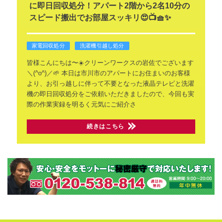
に即日回収処分！アパート2階から2名10分の
スピード搬出でお部屋スッキリ😍📺🧺✨
家電回収処分
洗濯機引越し処分
皆様こんにちは〜☀️クリーンワークスの岩佐でございます
＼(^o^)／🌱
本日は市川市のアパートにお住まいのお客様
より、お引っ越しに伴って不要となった液晶テレビと洗濯
機の即日回収処分をご依頼いただきましたので、今回も実
際の作業実録を明るく元気にご紹介さ
続きはこちら