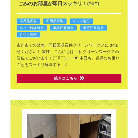
ごみのお部屋が即日スッキリ！(^o^)
不用品回収
不用品買取
タンス処分
ベッド解体処分
家具回収処分
家電回収処分
片付け整理
市川市での緊急・即日回収案件クリーンワークスに
お任
せください！
皆様、こんにちは！☀️
クリーンワークスの
岩佐でございます！(⌒0⌒)／~~🌟
本日も、皆様のお困り
ごとをスッキリ解決する、<
続きはこちら