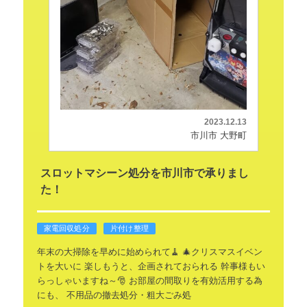
2023.12.13
市川市 大野町
スロットマシーン処分を市川市で承りまし
た！
家電回収処分
片付け整理
年末の大掃除を早めに始められて🧹
🎄クリスマスイベン
トを大いに
楽しもうと、企画されておられる
幹事様もい
らっしゃいますね～🎅
お部屋の間取りを有効活用する為
にも、
不用品の撤去処分・粗大ごみ処