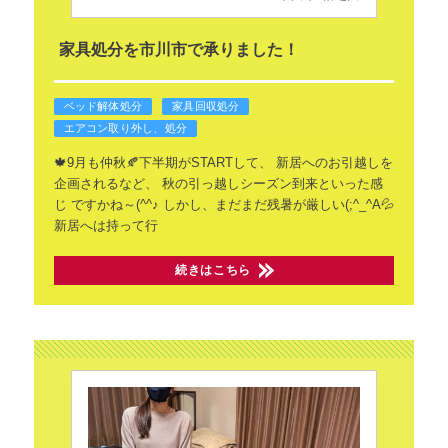
家具処分を市川市で承りました！
ベッド解体処分
家具回収処分
エアコン取り外し、処分
🍁9月も仲秋🍂下半期がSTARTして、
新居へのお引越しを
企画されるなど、
秋の引っ越しシーズン到来といった感
じ
ですかね～(^^♪
しかし、まだまだ残暑が厳しい(;^_^A💦
新居へは持って行
続きはこちら