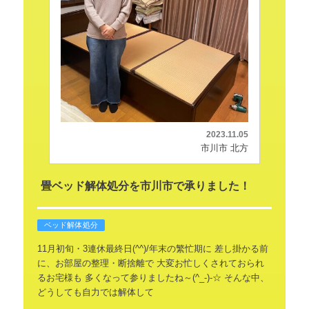
2023.11.05
市川市 北方
畳ベッド解体処分を市川市で承りました！
ベッド解体処分
11月初旬・3連休最終日(^^)/年末の繁忙期に
差し掛かる前
に、お部屋の整理・断捨離で
大変お忙しくされておられ
るお宅様も
多くなって参りましたね～(^_-)-☆
そんな中、
どうしても自力では解体して