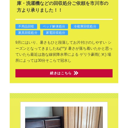
庫・洗濯機などの回収処分ご依頼を市川市の
方より承りました！！
不用品回収
ベッド解体処分
冷蔵庫回収処分
家具回収処分
家電回収処分
9月にはいり、暑さもひと段落してお片付けのしやすい
シ
ーズンとなってきましたね(^^)/
暑さが落ち着いたかと思っ
ていたら最近は急な線状降水帯による
ゲリラ豪雨( ;∀;)
場
所によっては30分そこらで冠水し
続きはこちら