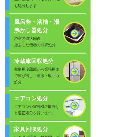
も処分します
風呂釜・浴槽・湯
沸かし器処分
浴室の原状回復
撤去した機器の回収処分
冷蔵庫回収処分
家庭用冷蔵庫から業務用ま
で運び出し・運搬・収回収
処分
エアコン処分
エアコンや室外機の取外し
と適正処分を行います。
家具回収処分