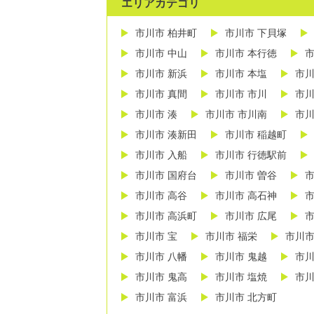
エリアカテゴリ
市川市 柏井町
市川市 下貝塚
市川市 中山
市川市 本行徳
市
市川市 新浜
市川市 本塩
市川
市川市 真間
市川市 市川
市川
市川市 湊
市川市 市川南
市川
市川市 湊新田
市川市 稲越町
市川市 入船
市川市 行徳駅前
市川市 国府台
市川市 曽谷
市
市川市 高谷
市川市 高石神
市
市川市 高浜町
市川市 広尾
市
市川市 宝
市川市 福栄
市川市
市川市 八幡
市川市 鬼越
市川
市川市 鬼高
市川市 塩焼
市川
市川市 富浜
市川市 北方町