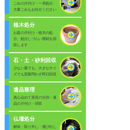
ごみの片付け・一斉処分、
大量ごみもお任せください
植木処分
お庭の片付け・植木の処
分、処分しづらい廃材を回
収します
石・土・砂利回収
少ない量でも、大きなサイ
ズでも質量問わず即日回収
遺品整理
真心込めて形見の分別・遺
品の片付け・回収
仏壇処分
解体・取り外し・運び出し