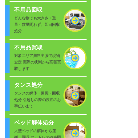
不用品回収
どんな物でも大きさ・重
量・数量問わず、即日回収
処分
不用品買取
対象エリア無料出張で現物
査定 実際の状態から高額買
取します
タンス処分
タンスの解体・運搬・回収
処分 引越しの際の設置のお
手伝いまで
ベッド解体処分
大型ベッドの解体から運
搬、回収 マットレスや布団