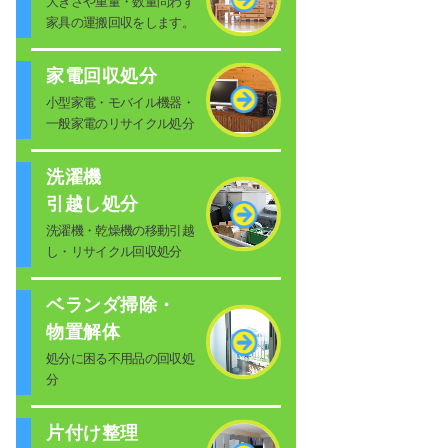
大きさや重量・数量問わず
家具の運搬回収をします。
家電回収処分
小型家電・モバイル機器・
一般家電のリサイクル処分
洗濯機
引越し処分
洗濯機・乾燥機の移動引越
し・リサイクル回収処分
ベランダ掃除・
物置解体
処分に困る不用品の回収処
分
片付け整理