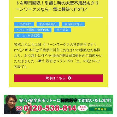
トを即日回収！引越し時の大型不用品もクリ
ーンワークスなら一気に解決＼(^o^)／
不用品回収
家具回収処分
家電回収処分
ベランダ掃除・物置解体
植木処分
石・土・砂利回収
皆様こんにちは😆 クリーンワークスの営業担当です＼
(^o^)／🌟
本日は千葉県市川市にお住まいの素敵なお客様
より、お引越しに伴う不用品の即日回収処分のご依頼をい
ただきました！🚚💨
最初はベランダの「土」の処分のご
相談でし
続きはこちら