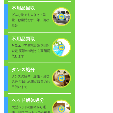
不用品回収
どんな物でも大きさ・重
量・数量問わず、即日回収
処分
不用品買取
対象エリア無料出張で現物
査定 実際の状態から高額買
取します
タンス処分
タンスの解体・運搬・回収
処分 引越しの際の設置のお
手伝いまで
ベッド解体処分
大型ベッドの解体から運
搬、回収 マットレスや布団