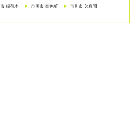
市 稲荷木
市川市 奉免町
市川市 欠真間