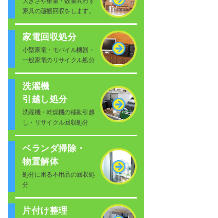
大きさや重量・数量問わず
家具の運搬回収をします。
家電回収処分
小型家電・モバイル機器・
一般家電のリサイクル処分
洗濯機
引越し処分
洗濯機・乾燥機の移動引越
し・リサイクル回収処分
ベランダ掃除・
物置解体
処分に困る不用品の回収処
分
片付け整理