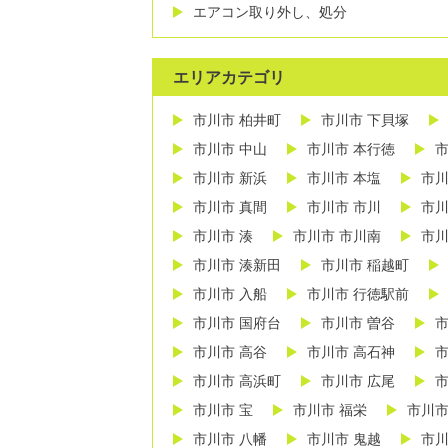
エアコン取り外し、処分
エリアカテゴリ
市川市 柏井町
市川市 下貝塚
市川市 中山
市川市 本行徳
市
市川市 新浜
市川市 本塩
市川
市川市 真間
市川市 市川
市川
市川市 湊
市川市 市川南
市川
市川市 湊新田
市川市 稲越町
市川市 入船
市川市 行徳駅前
市川市 国府台
市川市 曽谷
市
市川市 高谷
市川市 高石神
市
市川市 高浜町
市川市 広尾
市
市川市 宝
市川市 福栄
市川市
市川市 八幡
市川市 鬼越
市川