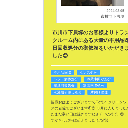
2024.03.05
市川市 下貝塚
市川市下貝塚のお客様よりトラ
クルーム内にある大量の不用品
日回収処分の御依頼をいただき
した😊
不用品回収
タンス処分
ベッド解体処分
冷蔵庫回収処分
家具回収処分
家電回収処分
洗濯機引越し処分
片付け整理
皆様おはようございます＼(^o^)／
クリーンワ
スの岩佐でございます🏵️😊
３月に入りました
だまだ寒い日は続きますねぇ
( >д<)､;'.･😅
すがきっと峠は超えましたよね⁉️笑