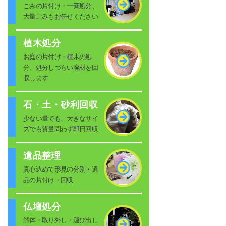
ごみの片付け・一斉処分、
大量ごみもお任せください
植木処分
お庭の片付け・植木の処
分、処分しづらい廃材を回
収します
石・土・砂利回収
少ない量でも、大きなサイ
ズでも質量問わず即日回収
遺品整理
真心込めて形見の分別・遺
品の片付け・回収
仏壇処分
解体・取り外し・運び出し