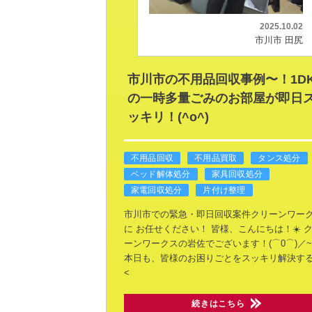
2025.10.02
市川市 田尻
市川市の不用品回収事例〜！1D
の一時多量ごみのお部屋が即日
ッキリ！(^o^)
不用品回収
不用品買取
タンス処分
ベッド解体処分
家具回収処分
家電回収処分
片付け整理
市川市での緊急・即日回収案件クリーンワー
に
お任せください！
皆様、こんにちは！☀️
ク
ーンワークスの岩佐でございます！(⌒0⌒)／~~
本日も、皆様のお困りごとをスッキリ解決す
<
続きはこちら