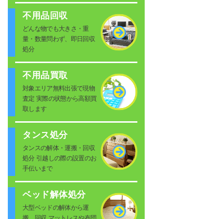
不用品回収
どんな物でも大きさ・重
量・数量問わず、即日回収
処分
不用品買取
対象エリア無料出張で現物
査定 実際の状態から高額買
取します
タンス処分
タンスの解体・運搬・回収
処分 引越しの際の設置のお
手伝いまで
ベッド解体処分
大型ベッドの解体から運
搬、回収 マットレスや布団