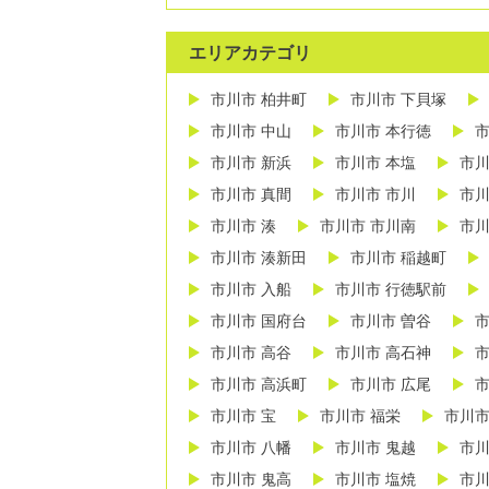
エリアカテゴリ
市川市 柏井町
市川市 下貝塚
市川市 中山
市川市 本行徳
市
市川市 新浜
市川市 本塩
市川
市川市 真間
市川市 市川
市川
市川市 湊
市川市 市川南
市川
市川市 湊新田
市川市 稲越町
市川市 入船
市川市 行徳駅前
市川市 国府台
市川市 曽谷
市
市川市 高谷
市川市 高石神
市
市川市 高浜町
市川市 広尾
市
市川市 宝
市川市 福栄
市川市
市川市 八幡
市川市 鬼越
市川
市川市 鬼高
市川市 塩焼
市川