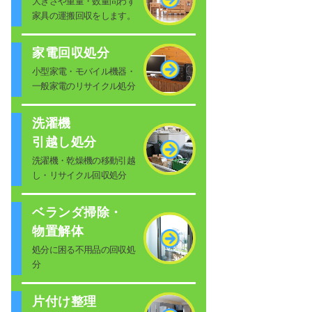
大きさや重量・数量問わず
家具の運搬回収をします。
家電回収処分
小型家電・モバイル機器・
一般家電のリサイクル処分
洗濯機
引越し処分
洗濯機・乾燥機の移動引越
し・リサイクル回収処分
ベランダ掃除・
物置解体
処分に困る不用品の回収処
分
片付け整理