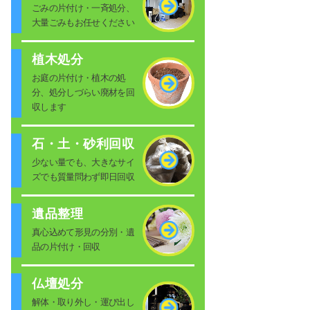
ごみの片付け・一斉処分、
大量ごみもお任せください
植木処分
お庭の片付け・植木の処
分、処分しづらい廃材を回
収します
石・土・砂利回収
少ない量でも、大きなサイ
ズでも質量問わず即日回収
遺品整理
真心込めて形見の分別・遺
品の片付け・回収
仏壇処分
解体・取り外し・運び出し