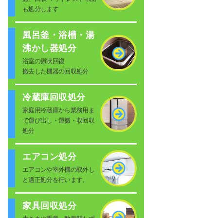
も処分します
風呂釜・浴槽・湯
沸かし器処分
浴室の原状回復
撤去した機器の回収処分
冷蔵庫回収処分
家庭用冷蔵庫から業務用ま
で運び出し・運搬・収回収
処分
エアコン処分
エアコンや室外機の取外し
と適正処分を行います。
家具回収処分