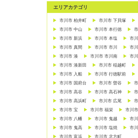
エリアカテゴリ
市川市 柏井町
市川市 下貝塚
市川市 中山
市川市 本行徳
市
市川市 新浜
市川市 本塩
市川
市川市 真間
市川市 市川
市川
市川市 湊
市川市 市川南
市川
市川市 湊新田
市川市 稲越町
市川市 入船
市川市 行徳駅前
市川市 国府台
市川市 曽谷
市
市川市 高谷
市川市 高石神
市
市川市 高浜町
市川市 広尾
市
市川市 宝
市川市 福栄
市川市
市川市 八幡
市川市 鬼越
市川
市川市 鬼高
市川市 塩焼
市川
市川市 富浜
市川市 北方町