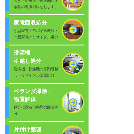
大きさや重量・数量問わず
家具の運搬回収をします。
家電回収処分
小型家電・モバイル機器・
一般家電のリサイクル処分
洗濯機
引越し処分
洗濯機・乾燥機の移動引越
し・リサイクル回収処分
ベランダ掃除・
物置解体
処分に困る不用品の回収処
分
片付け整理