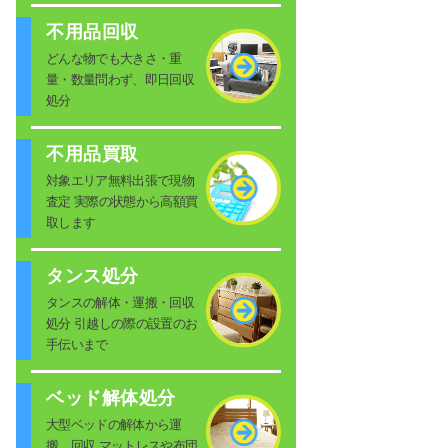
不用品回収
どんな物でも大きさ・重
量・数量問わず、即日回収
処分
不用品買取
対象エリア無料出張で現物
査定 実際の状態から高額買
取します
タンス処分
タンスの解体・運搬・回収
処分 引越しの際の設置のお
手伝いまで
ベッド解体処分
大型ベッドの解体から運
搬、回収 マットレスや布団