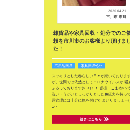
2020.04.21
市川市 市川
雑貨品や家具回収・処分でのご
頼を市川市のお客様より頂けま
た！
不用品回収
家具回収処分
スッキリとした春らしい日々が続いておりま
が、世間では依然としてコロナウイルスが
猛
ふるっております(>_<)！！
皆様、こまめ×２
洗い・うがいとしっかりとした免疫力を持っ
調管理には十分に気を付けて
まいりましょー(
ω・´
続きはこちら