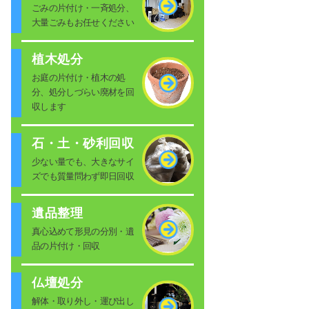
ごみの片付け・一斉処分、
大量ごみもお任せください
植木処分
お庭の片付け・植木の処
分、処分しづらい廃材を回
収します
石・土・砂利回収
少ない量でも、大きなサイ
ズでも質量問わず即日回収
遺品整理
真心込めて形見の分別・遺
品の片付け・回収
仏壇処分
解体・取り外し・運び出し