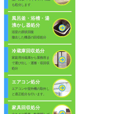
も処分します
風呂釜・浴槽・湯
沸かし器処分
浴室の原状回復
撤去した機器の回収処分
冷蔵庫回収処分
家庭用冷蔵庫から業務用ま
で運び出し・運搬・収回収
処分
エアコン処分
エアコンや室外機の取外し
と適正処分を行います。
家具回収処分