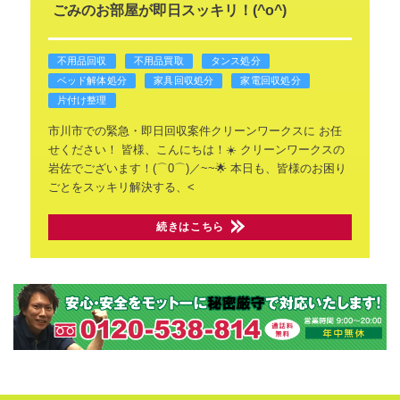
ごみのお部屋が即日スッキリ！(^o^)
不用品回収
不用品買取
タンス処分
ベッド解体処分
家具回収処分
家電回収処分
片付け整理
市川市での緊急・即日回収案件クリーンワークスに
お任
せください！
皆様、こんにちは！☀️
クリーンワークスの
岩佐でございます！(⌒0⌒)／~~🌟
本日も、皆様のお困り
ごとをスッキリ解決する、<
続きはこちら