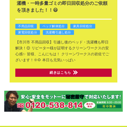
濯機・一時多量ゴミの即日回収処分のご依頼
を頂きました！！😃
不用品回収
ベッド解体処分
家具回収処分
家電回収処分
洗濯機引越し処分
【市川市 不用品回収】引越し後のベッド・洗濯機も即日
解決！😊
リピーター様が証明するクリーンワークスの安
心感✨
皆様、こんにちは！
クリーンワークスの岩佐でご
ざいます！🌞🌻
本日も元気いっぱい
続きはこちら