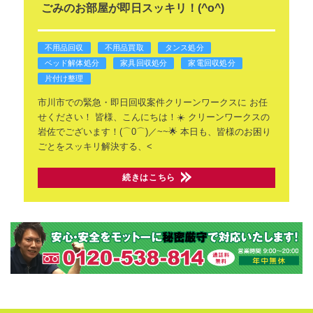
ごみのお部屋が即日スッキリ！(^o^)
不用品回収
不用品買取
タンス処分
ベッド解体処分
家具回収処分
家電回収処分
片付け整理
市川市での緊急・即日回収案件クリーンワークスに
お任
せください！
皆様、こんにちは！☀️
クリーンワークスの
岩佐でございます！(⌒0⌒)／~~🌟
本日も、皆様のお困り
ごとをスッキリ解決する、<
続きはこちら