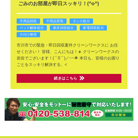
ごみのお部屋が即日スッキリ！(^o^)
不用品回収
不用品買取
タンス処分
ベッド解体処分
家具回収処分
家電回収処分
片付け整理
市川市での緊急・即日回収案件クリーンワークスに
お任
せください！
皆様、こんにちは！☀️
クリーンワークスの
岩佐でございます！(⌒0⌒)／~~🌟
本日も、皆様のお困り
ごとをスッキリ解決する、<
続きはこちら