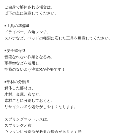
ご自身で解体される場合は、
以下の点に注意してください。
◾工具の準備🛠
ドライバー、六角レンチ、
スパナなど、ベッドの種類に応じた工具を用意してください。
◾安全確保🔰
普段なれない作業となる為、
軍手🧤などを着用し、
怪我のないよう注意❌が必要です！
◾部材の分類🚪
解体した部材は、
木材、金属、布など、
素材ごとに分別しておくと、
リサイクル🌌や処分がしやすくなります。
スプリングマットレスは、
スプリングと布、
ウレタンに分別💦が必要な場合があります🤣