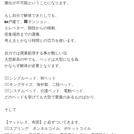
搬出が不可能ということになります。
もし自分で解体できたしても、
🏡戸建て、🏢マンション、
エレベター、階段からの移動、
収集場所までの運搬、
考えるとかなり時間との労力を使います。
自力では廃棄処理する事が難しい🤔
大型家具の中でも、ベッドは大型になる為、
かならず解体が必要となります。
👉🏻シングルベッド、Wベッド
👉🏻キングサイズ、海外製、二段ベッド、
👉🏻システムベッド、介護ベッド、電動ベッド、
どのベッドを挙げても大型で重量のあるものばかり、
そして
【マットレス、布団】と必ずついてきます。
👉🏻スプリング ボンネルコイル、ポケットコイル