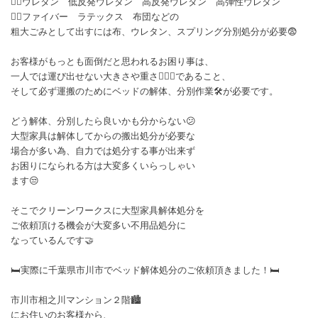
👉🏻ウレタン 低反発ウレタン 高反発ウレタン 高弾性ウレタン
👉🏻ファイバー ラテックス 布団などの
粗大ごみとして出すには布、ウレタン、スプリング分別処分が必要😨
お客様がもっとも面倒だと思われるお困り事は、
一人では運び出せない大きさや重さ🏋🏼‍♀️であること、
そして必ず運搬のためにベッドの解体、分別作業🛠️が必要です。
どう解体、分別したら良いかも分からない😕
大型家具は解体してからの搬出処分が必要な
場合が多い為、自力では処分する事が出来ず
お困りになられる方は大変多くいらっしゃい
ます😒
そこでクリーンワークスに大型家具解体処分を
ご依頼頂ける機会が大変多い不用品処分に
なっているんです🤝
🛏️実際に千葉県市川市でベッド解体処分のご依頼頂きました！🛏️
市川市相之川マンション２階🏙️
にお住いのお客様から、