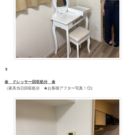
⏬
🌼 ドレッサー回収処分 🌼
（家具当日回収処分
★お客様アフター写真！😏)