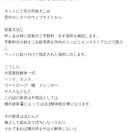
ネットにて市川市粗大ごみ
受付センターのウェブサイトから
収集方法👆
申し込み時に収集日と手数料、出す場所を確認します。
手数料分の粗大ごみ処理券を市内のコンビニエンスストアなどで購入
し、
ベッドに貼り付けて指定された場所に出します。
こうした、
大型家財解体一式、
ベッド、タンス、
ワードローブ、棚、ドレッサー、
デスクなどなど、
この辺の家具は不用品としては
搬出経路🛣によってはほぼ解体処分🛠️になります。
今の家具はほとんど
搬入して組み立て式🔧になっており、
それであれば搬出時もやはり解体しないと