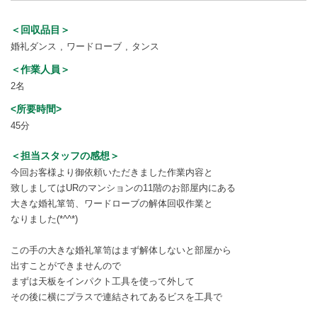
＜回収品目＞
婚礼ダンス
ワードローブ
タンス
＜作業人員＞
2名
<所要時間>
45分
＜担当スタッフの感想＞
今回お客様より御依頼いただきました作業内容と
致しましてはURのマンションの11階のお部屋内にある
大きな婚礼箪笥、ワードローブの解体回収作業と
なりました(*^^*)
この手の大きな婚礼箪笥はまず解体しないと部屋から
出すことができませんので
まずは天板をインパクト工具を使って外して
その後に横にプラスで連結されてあるビスを工具で