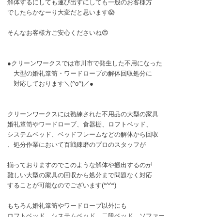
解体するにしても運び出すにしても一般のお客様方
でしたらかなーり大変だと思います😱
そんなお客様方ご安心くださいね😍
●クリーンワークスでは市川市で発生した不用になった
大型の婚礼箪笥・ワードローブの解体回収処分に
対応しております＼(^o^)／●
クリーンワークスには熟練された不用品の大型の家具
婚礼箪笥やワードローブ、食器棚、ロフトベッド、
システムベッド、ベッドフレームなどの解体から回収
、処分作業において百戦錬磨のプロのスタッフが
揃っておりますのでこのような解体や搬出するのが
難しい大型の家具の回収から処分まで問題なく対応
することが可能なのでございます(*^^*)
もちろん婚礼箪笥やワードローブ以外にも
ロフトベッド、システムベッド、二段ベッド、ソファー、