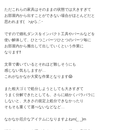
ただこれらの家具はそのままの状態では大きすぎて
お部屋内から出すことができない場合がほとんどだと
思われます( >д<)､;'.･
ですので婚礼ダンスをインパクト工具やバールなどを
使い解体して、ひとつこパーツひとつのパーツ毎に
お部屋内から搬出して出していくという作業に
なります❗
文章で書いているとそれほど難しそうにも
感じない気もしますが…
これがなかなか大変な作業となります😱
また粗大ゴミで処分しようとしても大きすぎて
うまく分解できたとしても、さらに細かくバラバラに
しないと、大きさの規定上処分できなかったり
そもそも重くて運べないなどなど…
なかなか厄介なアイテムになりますよねm(_ _)m