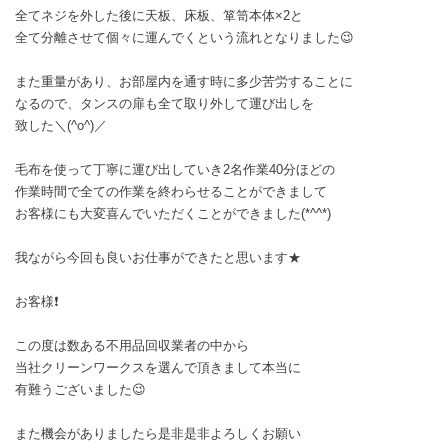
全てネジを外した後に天板、床板、箪笥本体×2と
全て分離させて個々に運んでくという流れとなりました😉
また重量があり、お部屋内を通す時に多少苦労することに
なるので、タンスの扉も全て取り外して運び出しを
致した＼(^o^)／
毛布を使って丁寧に運び出していき2名作業40分ほどの
作業時間で全ての作業を終わらせることができまして
お客様にも大変喜んでいただくことができました(*^^*)
我ながら今回も良いお仕事ができたと思います★
お客様❗
この度は数ある不用品回収業者の中から
当社クリーンワークスを選んで頂きまして本当に
有難うございました😉
また機会がありましたら是非是非よろしくお願い