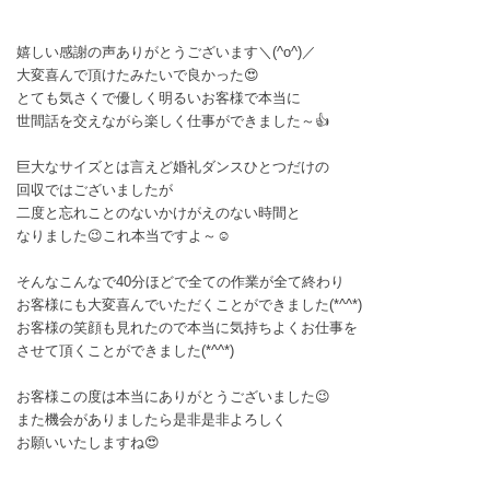
嬉しい感謝の声ありがとうございます＼(^o^)／
大変喜んで頂けたみたいで良かった😍
とても気さくで優しく明るいお客様で本当に
世間話を交えながら楽しく仕事ができました～👍
巨大なサイズとは言えど婚礼ダンスひとつだけの
回収ではございましたが
二度と忘れことのないかけがえのない時間と
なりました😉これ本当ですよ～☺️
そんなこんなで40分ほどで全ての作業が全て終わり
お客様にも大変喜んでいただくことができました(*^^*)
お客様の笑顔も見れたので本当に気持ちよくお仕事を
させて頂くことができました(*^^*)
お客様この度は本当にありがとうございました😉
また機会がありましたら是非是非よろしく
お願いいたしますね😍