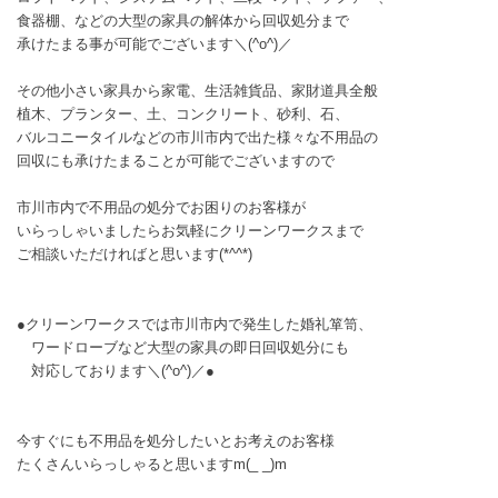
食器棚、などの大型の家具の解体から回収処分まで
承けたまる事が可能でございます＼(^o^)／
その他小さい家具から家電、生活雑貨品、家財道具全般
植木、プランター、土、コンクリート、砂利、石、
バルコニータイルなどの市川市内で出た様々な不用品の
回収にも承けたまることが可能でございますので
市川市内で不用品の処分でお困りのお客様が
いらっしゃいましたらお気軽にクリーンワークスまで
ご相談いただければと思います(*^^*)
●クリーンワークスでは市川市内で発生した婚礼箪笥、
ワードローブなど大型の家具の即日回収処分にも
対応しております＼(^o^)／●
今すぐにも不用品を処分したいとお考えのお客様
たくさんいらっしゃると思いますm(_ _)m