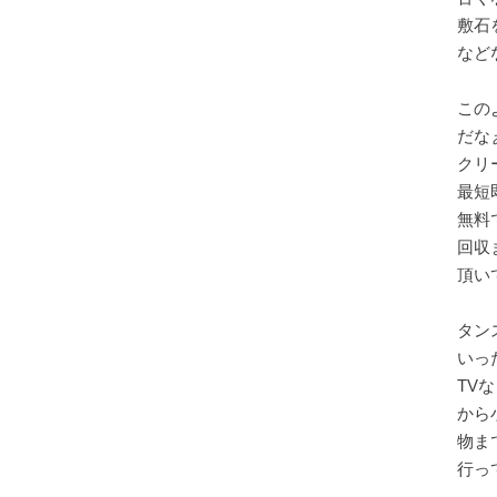
敷石
など
この
だな
クリ
最短
無料
回収
頂いて
タン
いっ
TV
から
物ま
行っ