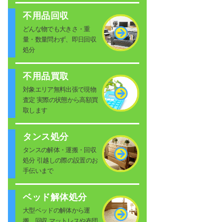
不用品回収
どんな物でも大きさ・重
量・数量問わず、即日回収
処分
不用品買取
対象エリア無料出張で現物
査定 実際の状態から高額買
取します
タンス処分
タンスの解体・運搬・回収
処分 引越しの際の設置のお
手伝いまで
ベッド解体処分
大型ベッドの解体から運
搬、回収 マットレスや布団