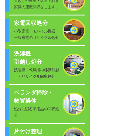
大きさや重量・数量問わず
家具の運搬回収をします。
家電回収処分
小型家電・モバイル機器・
一般家電のリサイクル処分
洗濯機
引越し処分
洗濯機・乾燥機の移動引越
し・リサイクル回収処分
ベランダ掃除・
物置解体
処分に困る不用品の回収処
分
片付け整理