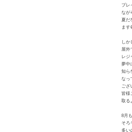
プレ
なが
夏だ
ます
しか
屋外
レジ
夢中
知ら
なっ
ござ
皆様
8月
そろ
多い