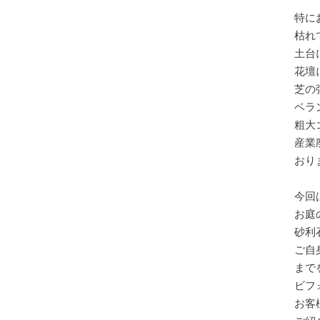
特に
枯れ
土台
花壇
芝の
ベラ
粗大
産業
おりま
今回
お庭
砂利
ご自
まで
ビフ
お客