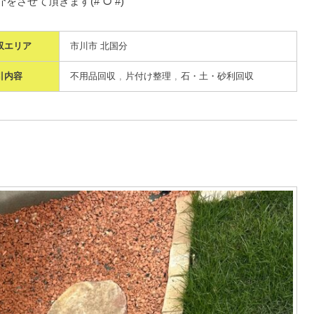
をさせて頂きます(#´ᗜ`#)
収エリア
市川市 北国分
引内容
不用品回収
片付け整理
石・土・砂利回収