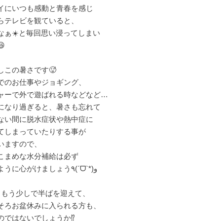
イにいつも感動と青春を感じ
らテレビを観ていると、
なぁ☀️と毎回思い浸ってしまい

しこの暑さです🥵
でのお仕事やジョギング、
ャーで外で遊ばれる時などなど…
になり過ぎると、暑さも忘れて
ない間に脱水症状や熱中症に
てしまっていたりする事が
いますので、
こまめな水分補給は必ず
取るように心がけましょう٩(ˊᗜˋ*)و
ももう少しで半ばを迎えて、
そろお盆休みに入られる方も、
のではないでしょうか⁉️