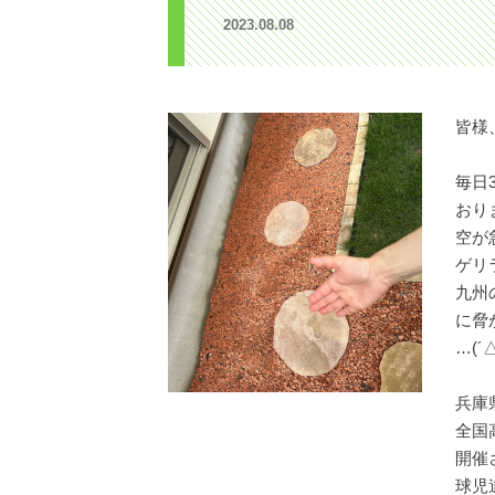
2023.08.08
皆様
毎日
おり
空が
ゲリ
九州
に脅
…(´
兵庫
全国
開催
球児