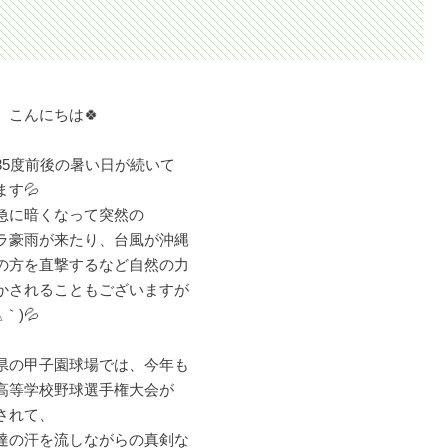
、こんにちは🍀
35度前後の暑い日が続いて
ます💦
急に暗くなって突然の
ラ豪雨が来たり、台風が沖縄
の方を直撃するなど自然の力
かされることもございますが
△｀)💦
県の甲子園球場では、今年も
高等学校野球選手権大会が
されて、
達の汗を流しながらの真剣な