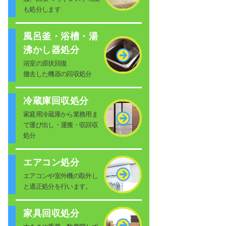
も処分します
風呂釜・浴槽・湯
沸かし器処分
浴室の原状回復
撤去した機器の回収処分
冷蔵庫回収処分
家庭用冷蔵庫から業務用ま
で運び出し・運搬・収回収
処分
エアコン処分
エアコンや室外機の取外し
と適正処分を行います。
家具回収処分