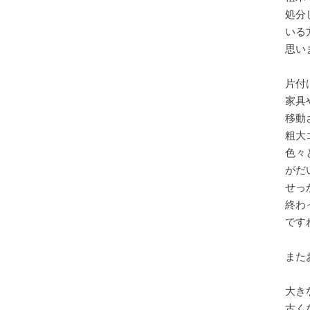
処分
いる
思い
片付
家具
移動
粗大
色々
がだ
せっ
終わ
ですね
また
大き
古く