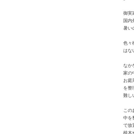
御実
国内
暑い
色々
はな
なか
家の
お庭
を整
難し
この
中を
で放
植木