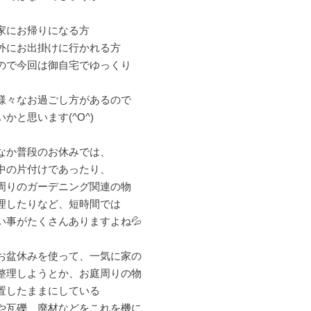
家にお帰りになる方
外にお出掛けに行かれる方
ので今回は御自宅でゆっくり
様々なお過ごし方があるので
いかと思います(^O^)
なか普段のお休みでは、
中の片付けであったり、
周りのガーデニング関連の物
理したりなど、短時間では
い事がたくさんありますよね💦
お盆休みを使って、一気に家の
整理しようとか、お庭周りの物
置したままにしている
や瓦礫、廃材などをこれを機に