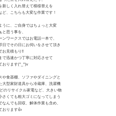
を新しく入れ替えて模様替えを
など、こちらも大変な作業です！
ように、ご自身ではちょっと大変
ぁと思う事を、
ーンワークスではお電話一本で、
即日でその日にお伺いをさせて頂き
でお見積もり‼️
まで迅速かつ丁寧に対応させて
おります(^_^)v
スや食器棚、ソファやダイニングと
た大型家財道具から冷蔵庫、洗濯機
などのリサイクル家電など、大きい物
小さくても粗大ゴミになってしまう
でなんでも回収、解体作業も含め、
ております👍