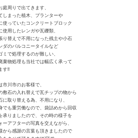
お庭周りで出てきます、
てしまった植木、プランターや
に使っていたコンクリートブロック
に使用したレンガや瓦礫類、
張り替えで不用になった残土や小石
ンダのバルコニータイルなど
ゴミで処理するのが難しい、
廃棄物処理も当社では幅広く承って
す‼️
は市川市のお客様で、
の敷石の入れ替えで瓦チップの物から
石に取り替える為、不用になり、
身でも重労働なので、袋詰めから回収
を承りましたので、その時の様子を
ォーアフターの写真を交えながら、
様から感謝の言葉も頂きましたので