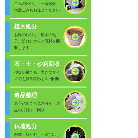
ごみの片付け・一斉処分、
大量ごみもお任せください
植木処分
お庭の片付け・植木の処
分、処分しづらい廃材を回
収します
石・土・砂利回収
少ない量でも、大きなサイ
ズでも質量問わず即日回収
遺品整理
真心込めて形見の分別・遺
品の片付け・回収
仏壇処分
解体・取り外し・運び出し