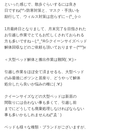
といった感じで、散歩ぐらいするには良き
日ですね(^^♪防寒対策と、マスク・手洗いを
励行して、ウィルス対策は怠らずに～(^_-)-☆
1月最終日となりまして、月末完了を目指された
お引越し作業でとてもお忙しくされておられる
方も多いですね～(;^_^A💦クイーンサイズベッド
解体回収などのご依頼も頂いております～(*^^)v
＜大型ベッド解体と搬出作業は難関( ;∀;)＞
引越し作業をほぼ全て済ませるも、大型ベッド
のみ最後にポツンと居座り、どうやって解体
処分したら良いか悩みの種に( ;∀;)
クイーンサイズなどの大型ベッドは新居の
間取りには合わない事も多くて、引越し前
までにどうしても廃棄処理しなければならない
事も多いかもしれませんね(*´Д｀)
ベッドも様々な種類・ブランドがございますが、