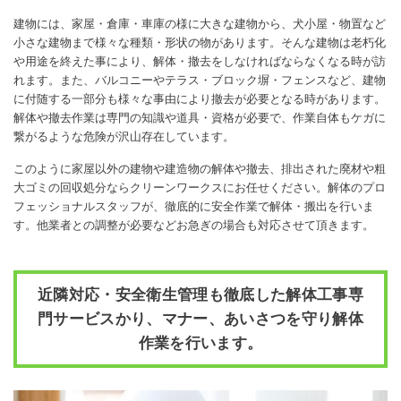
建物には、家屋・倉庫・車庫の様に大きな建物から、犬小屋・物置など
小さな建物まで様々な種類・形状の物があります。そんな建物は老朽化
や用途を終えた事により、解体・撤去をしなければならなくなる時が訪
れます。また、バルコニーやテラス・ブロック塀・フェンスなど、建物
に付随する一部分も様々な事由により撤去が必要となる時があります。
解体や撤去作業は専門の知識や道具・資格が必要で、作業自体もケガに
繋がるような危険が沢山存在しています。
このように家屋以外の建物や建造物の解体や撤去、排出された廃材や粗
大ゴミの回収処分ならクリーンワークスにお任せください。解体のプロ
フェッショナルスタッフが、徹底的に安全作業で解体・搬出を行いま
す。他業者との調整が必要などお急ぎの場合も対応させて頂きます。
近隣対応・安全衛生管理も徹底した解体工事専
門サービスかり、マナー、あいさつを守り解体
作業を行います。