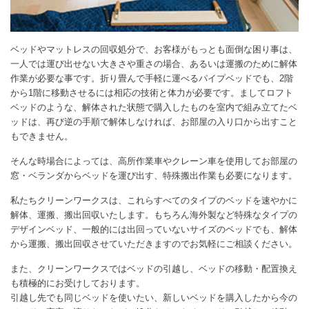
ベッドやマットレスの回収処分で、お客様がもっとも面倒な困り事は、
一人では運び出せない大きさや重さの場合、あるいは運搬のために解体
作業が必要な事です。折り畳んで手軽に運べるパイプベッドでも、2階
から1階に移動させるには相応の技術と体力が必要です。ましてロフト
ベッドのような、解体された状態で購入したものを室内で組み立てたベ
ッドは、再び逆の手順で解体しなければ、お部屋の入り口から出すこと
もできません。
そんな時場合によっては、高所作業車やクレーン車を使用してお部屋の
窓・ベランダからベッドを運び出す、特殊搬出作業も必要になります。
私たちクリーンワークスは、これらすべてのタイプのベッドを速やかに
解体、運搬、搬出回収いたします。もちろん海外製など特殊なタイプの
デザインベッド、一般的には出回っていないサイズのベッドでも、解体
から運搬、搬出回収させていただきますのでお気軽にご相談ください。
また、クリーンワークスではベッドの引越し、ベッドの移動・配置換え
も積極的にお受けしております。
引越し先でも同じベッドを使いたい、新しいベッドを購入したから今の