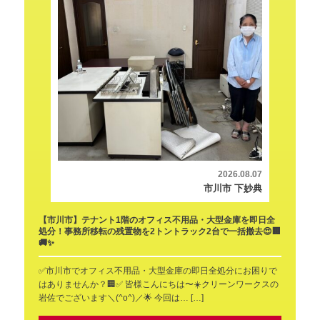
2026.08.07
市川市 下妙典
【市川市】テナント1階のオフィス不用品・大型金庫を即日全
処分！事務所移転の残置物を2トントラック2台で一括撤去😍🏢
🚚✨
✅️市川市でオフィス不用品・大型金庫の即日全処分にお困りで
はありませんか？🏢✅️ 皆様こんにちは〜☀️クリーンワークスの
岩佐でございます＼(^o^)／🌟 今回は… […]