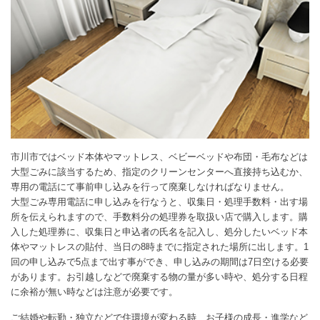
市川市ではベッド本体やマットレス、ベビーベッドや布団・毛布などは
大型ごみに該当するため、指定のクリーンセンターへ直接持ち込むか、
専用の電話にて事前申し込みを行って廃棄しなければなりません。
大型ごみ専用電話に申し込みを行なうと、収集日・処理手数料・出す場
所を伝えられますので、手数料分の処理券を取扱い店で購入します。購
入した処理券に、収集日と申込者の氏名を記入し、処分したいベッド本
体やマットレスの貼付、当日の8時までに指定された場所に出します。1
回の申し込みで5点まで出す事ができ、申し込みの期間は7日空ける必要
があります。お引越しなどで廃棄する物の量が多い時や、処分する日程
に余裕が無い時などは注意が必要です。
ご結婚や転勤・独立などで住環境が変わる時、お子様の成長・進学など