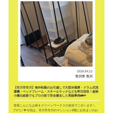
2026.04.12
市川市 市川
【市川市市川】海外転勤のお引越しで大型冷蔵庫・ドラム式洗
濯機・ベッドフレーム・スチールラックなどを即日回収！超狭
小搬出経路でもプロの技で安全撤去した実録事例🚛🌱
皆様こんにちは😆🌷クリーンワークスの岩佐でございます＼
(^o^)／🌟今回は、市川市市川のマンション6階にお住まいのお