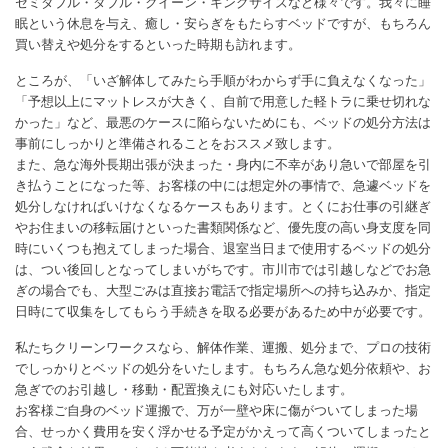
セミダブル・ダブル・クイーン・キングサイズなど様々です。我々に睡
眠という休息を与え、癒し・安らぎをもたらすベッドですが、もちろん
買い替えや処分をするといった時期も訪れます。
ところが、「いざ解体してみたら手順がわからず手に負えなくなった」
「予想以上にマットレスが大きく、自前で用意した軽トラに乗せ切れな
かった」など、最悪のケースに陥らないためにも、ベッドの処分方法は
事前にしっかりと準備されることをおススメ致します。
また、急な海外長期出張が決まった・身内に不幸があり急いで部屋を引
き払うことになった等、お客様の中には想定外の事情で、急遽ベッドを
処分しなければいけなくなるケースもあります。とくにお仕事の引継ぎ
やお住まいの移転届けといった書類関係など、優先度の高い身支度を同
時にいくつも抱えてしまった場合、退室当日まで使用するベッドの処分
は、つい後回しとなってしまいがちです。市川市では引越しなどでお急
ぎの場合でも、大型ごみは直接お電話で指定場所への持ち込みか、指定
日時にて収集をしてもらう手続きを取る必要があるため中が必要です。
私たちクリーンワークスなら、解体作業、運搬、処分まで、プロの技術
でしっかりとベッドの処分をいたします。もちろん急な処分依頼や、お
急ぎでのお引越し・移動・配置換えにも対応いたします。
お客様ご自身のベッド運搬で、万が一壁や床に傷がついてしまった場
合、せっかく費用を安く浮かせる予定がかえって高くついてしまったと