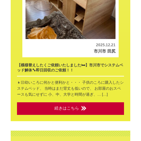
2025.12.21
市川市 田尻
【模様替えしたくご依頼いたしました🛏️】市川市でシステムベ
ッド解体🔧即日回収のご依頼！！
👧🏻幼いころに何かと便利かと・・・ 子供のころに購入したシ
ステムベッド、 当時はまだ背丈も低いので、 お部屋のおスペ
ースも気にせずに 小、中、大学と時間が過ぎ、… […]
続きはこちら