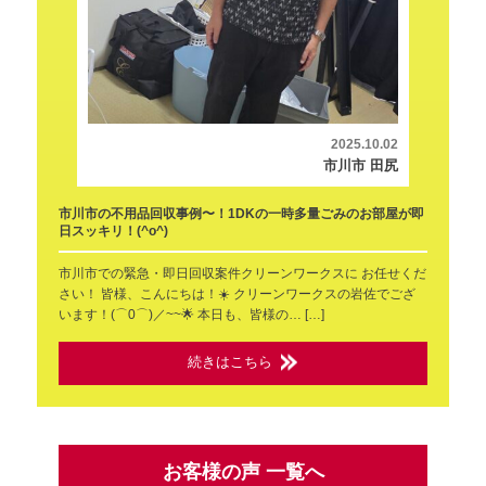
2025.10.02
市川市 田尻
市川市の不用品回収事例〜！1DKの一時多量ごみのお部屋が即
日スッキリ！(^o^)
市川市での緊急・即日回収案件クリーンワークスに お任せくだ
さい！ 皆様、こんにちは！☀️ クリーンワークスの岩佐でござ
います！(⌒0⌒)／~~🌟 本日も、皆様の… […]
続きはこちら
お客様の声 一覧へ