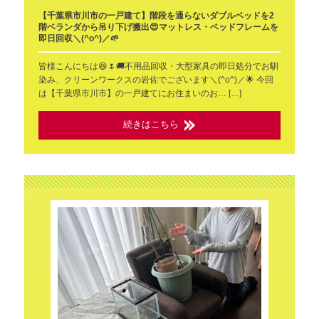
【千葉県市川市の一戸建て】階段を通らないダブルベッドを2
階ベランダから吊り下げ搬出😍マットレス・ベッドフレームを
即日回収＼(^o^)／🌱
皆様こんにちは😆🌷🚚不用品回収・大型家具の即日処分でお馴
染み、クリーンワークスの岩佐でございます＼(^o^)／🌟 今回
は【千葉県市川市】の一戸建てにお住まいのお… […]
続きはこちら