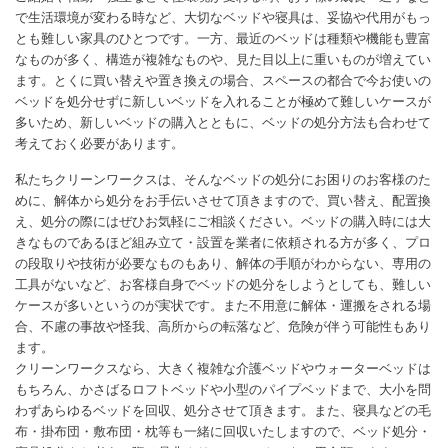
で生活環境が変わる時など、大切なベッドや寝具は、妥協や代用がもっ
とも難しい家具のひとつです。一方、最近のベッドは種類や機能も豊富
なものが多く、構造が複雑なものや、見た目以上に重いものが増えてい
ます。とくに買い替えや置き換えの場合、スペースの都合で今お使いの
ベッドを処分せずに新しいベッドを入れることが極めて難しいケースが
多いため、新しいベッドの購入とともに、ベッドの処分方法も合わせて
考えておく必要があります。
私たちクリーンワークスは、そんなベッドの処分にお困りのお客様のた
めに、解体から処分をお手伝いさせて頂きますので、買い替え、配置換
え、処分の際にはぜひお気軽にご相談ください。ベッドの購入時には大
きなものであるほど組み立て・設置を業者に依頼される方が多く、プロ
の段取りや技術が必要なものもあり、解体の手順がわからない、専用の
工具がないなど、お客様自身でベッドの処分をしようとしても、難しい
ケースが多いというのが実状です。また不用意に解体・運搬をされる場
合、不慮の事故や怪我、高所からの転落など、危険が伴う可能性もあり
ます。
クリーンワークスなら、大きく複雑な介護ベッドやウォーターベッドは
もちろん、かさばるロフトベッドや小型のパイプベッドまで、大小を問
わずあらゆるベッドを回収、処分させて頂きます。また、寝具などの毛
布・掛布団・敷布団・枕等も一緒に回収いたしますので、ベッド処分・