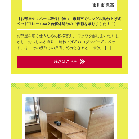
市川市 鬼高
【お部屋のスペース確保に伴い、市川市でシングル跳ね上げ式
ベッドフレーム🛏️２台解体処分のご依頼を承りました！！】
お部屋を広く使うための模様替え、 ワクワク🤗しますね！ し
かし、おっしゃる通り 「跳ね上げ式➿（ダンパー式）ベッ
ド」は、 その便利さの反面、処分となると 「最強… […]
続きはこちら